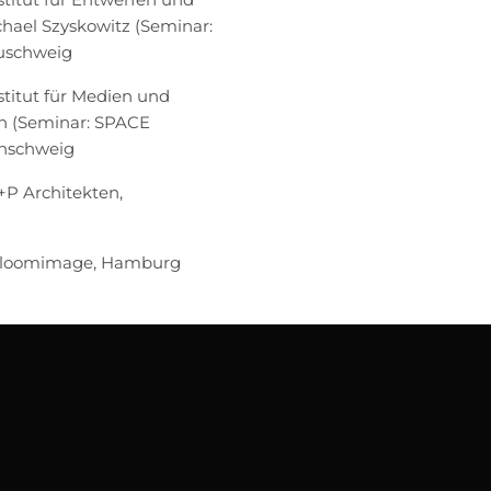
chael Szyskowitz (Seminar:
auschweig
stitut für Medien und
ch (Seminar: SPACE
unschweig
T+P Architekten,
, Bloomimage, Hamburg