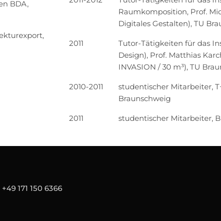
ten BDA,
Raumkomposition,
Prof. Mi
Digitales Gestalten), TU Br
tekturexport,
2011
Tutor-Tätigkeiten für das In
Design),
Prof. Matthias Kar
INVASION / 30 m³), TU Bra
2010-2011
studentischer Mitarbeiter, 
Braunschweig
2011
studentischer Mitarbeiter
n
+49 171 150 6366