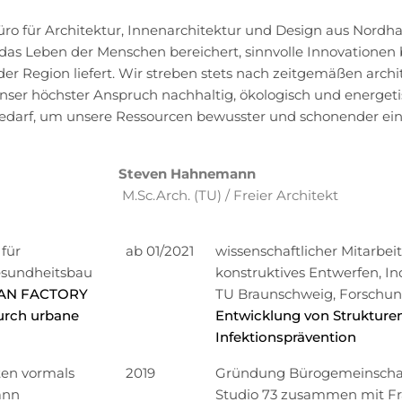
ro für Architektur, Innenarchitektur und Design aus Nordha
t das Leben der Menschen bereichert, sinnvolle Innovationen 
der Region liefert. Wir streben stets nach zeitgemäßen arc
unser höchster Anspruch nachhaltig, ökologisch und energet
edarf, um unsere Ressourcen bewusster und schonender ein
Steven Hahnemann
M.Sc.Arch. (TU)
/ Freier Architekt
 für
ab 01/2021
wissenschaftlicher Mitarbeit
Gesundheitsbau
konstruktives Entwerfen, I
AN FACTORY
TU Braunschweig,
Forschun
durch urbane
Entwicklung von Strukturen 
Infektionsprävention
en vormals
2019
Gründung Bürogemeinschaf
ann
Studio 73 zusammen mit F