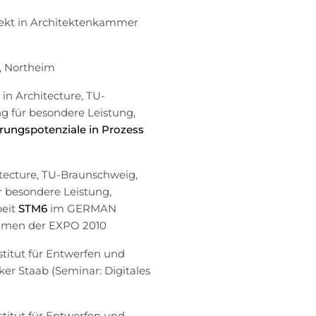
itekt in Architektenkammer
r, Northeim
 in Architecture, TU-
 für besondere Leistung,
ungspotenziale in Prozess
itecture, TU-Braunschweig,
r besondere Leistung,
beit
STM6
im GERMAN
men der EXPO 2010
stitut für Entwerfen und
lker Staab (Seminar: Digitales
stitut für Entwerfen und