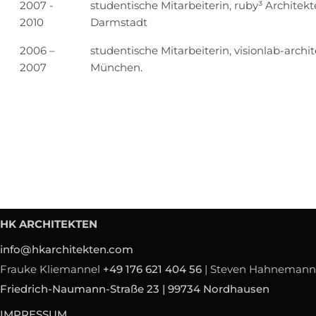
2007 -
studentische Mitarbeiterin, ruby³ Architek
2010
Darmstadt
2006 –
studentische Mitarbeiterin, visionlab-archi
2007
München.
HK ARCHITEKTEN
info@hkarchitekten.com
Frauke Kliemannel
+49 176 621 404 56
|
Steven Hahneman
Friedrich-Naumann-Straße 23 | 99734 Nordhausen
IMPRESSUM