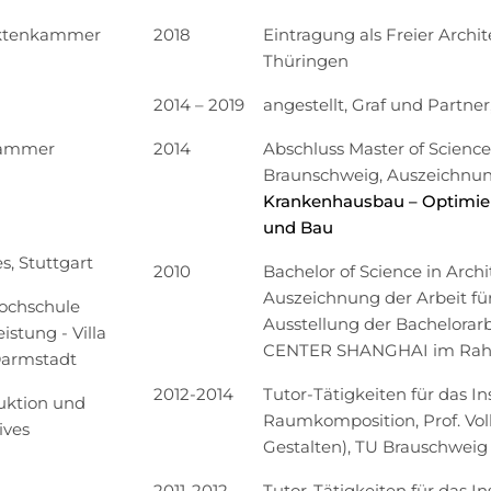
tektenkammer
2018
Eintragung als Freier Arch
Thüringen
2014 – 2019
angestellt, Graf und Partne
nkammer
2014
Abschluss Master of Science
Braunschweig, Auszeichnung
Krankenhausbau – Optimier
und Bau
s, Stuttgart
2010
Bachelor of Science in Arch
Auszeichnung der Arbeit fü
Hochschule
Ausstellung der Bachelorar
stung - Villa
CENTER SHANGHAI im Rah
Darmstadt
2012-2014
Tutor-Tätigkeiten für das In
uktion und
Raumkomposition,
Prof. Vo
ives
Gestalten), TU Brauschweig
2011-2012
Tutor-Tätigkeiten für das In