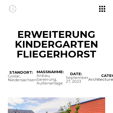
Skip
to
the
content
ERWEITERUNG
KINDERGARTEN
FLIEGERHORST
MASSNAHME:
STANDORT:
DATE:
Anbau,
CATE
Goslar,
September
Sanierung,
Architectur
Niedersachsen
27, 2023
Außenanlage